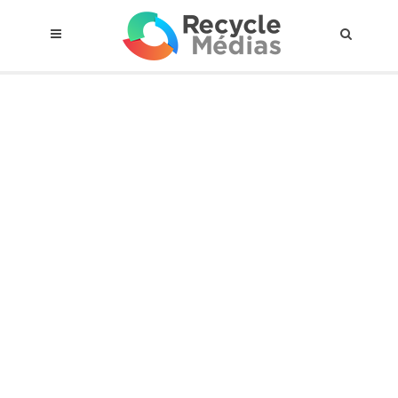
© 2017 RECYCLEMÉDIAS INC. TOUS DROITS RÉSERVÉS |
AVIS LEGAL
À propos du régime
Cadre Juridique
Qui est assujettis
Catégories de matières visées