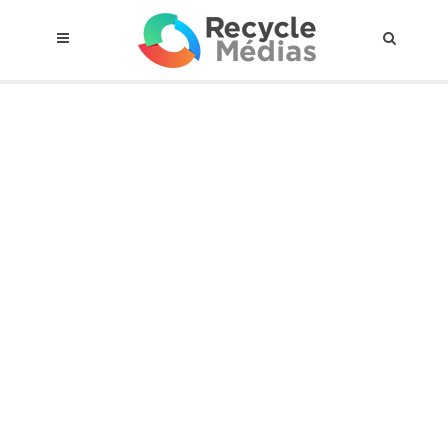
© 2017 RECYCLEMÉDIAS INC. TOUS DROITS RÉSERVÉS |
AVIS LEGAL
À propos du régime
Cadre Juridique
Qui est assujettis
Catégories de matières visées