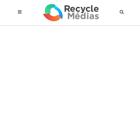
© 2017 RECYCLEMÉDIAS INC. TOUS DROITS RÉSERVÉS |
AVIS LEGAL
À propos du régime
Cadre Juridique
Qui est assujettis
Catégories de matières visées