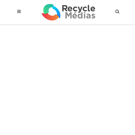
© 2017 RECYCLEMÉDIAS INC. TOUS DROITS RÉSERVÉS |
AVIS LEGAL
À propos du régime
Cadre Juridique
Qui est assujettis
Catégories de matières visées