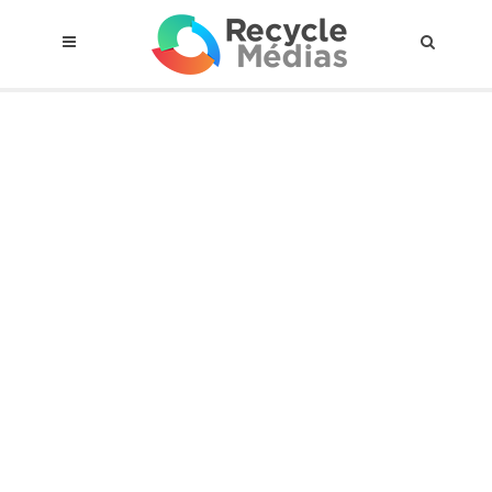
© 2017 RECYCLEMÉDIAS INC. TOUS DROITS RÉSERVÉS |
AVIS LEGAL
À propos du régime
Cadre Juridique
Qui est assujettis
Catégories de matières visées