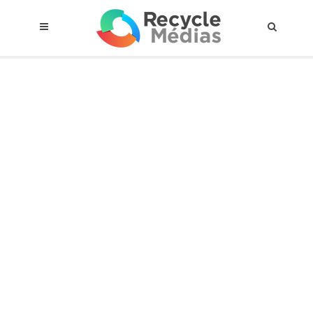
© 2017 RECYCLEMÉDIAS INC. TOUS DROITS RÉSERVÉS |
AVIS LEGAL
À propos du régime
Cadre Juridique
Qui est assujettis
Catégories de matières visées