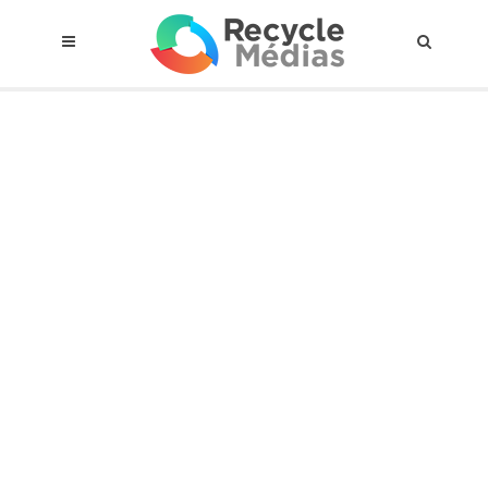
© 2017 RECYCLEMÉDIAS INC. TOUS DROITS RÉSERVÉS |
AVIS LEGAL
À propos du régime
Cadre Juridique
Qui est assujettis
Catégories de matières visées