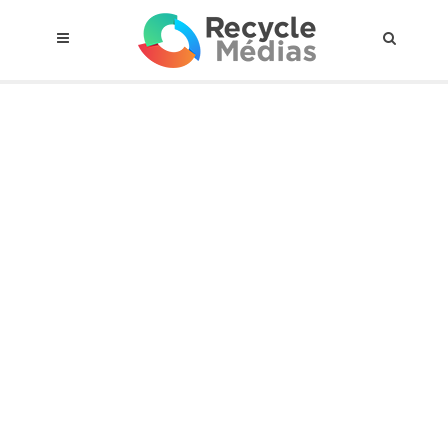
© 2017 RECYCLEMÉDIAS INC. TOUS DROITS RÉSERVÉS |
AVIS LEGAL
À propos du régime
Cadre Juridique
Qui est assujettis
Catégories de matières visées