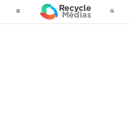
© 2017 RECYCLEMÉDIAS INC. TOUS DROITS RÉSERVÉS |
AVIS LEGAL
À propos du régime
Cadre Juridique
Qui est assujettis
Catégories de matières visées