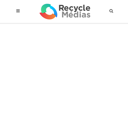
© 2017 RECYCLEMÉDIAS INC. TOUS DROITS RÉSERVÉS |
AVIS LEGAL
À propos du régime
Cadre Juridique
Qui est assujettis
Catégories de matières visées