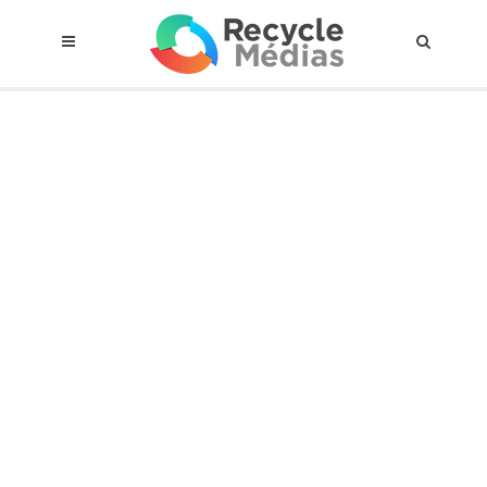
© 2017 RECYCLEMÉDIAS INC. TOUS DROITS RÉSERVÉS |
AVIS LEGAL
À propos du régime
Cadre Juridique
Qui est assujettis
Catégories de matières visées