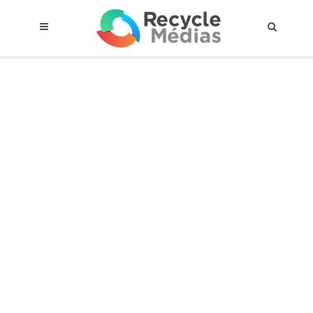
© 2017 RECYCLEMÉDIAS INC. TOUS DROITS RÉSERVÉS |
AVIS LEGAL
À propos du régime
Cadre Juridique
Qui est assujettis
Catégories de matières visées