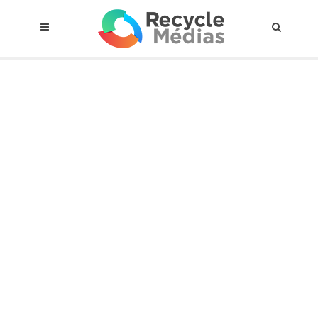
© 2017 RECYCLEMÉDIAS INC. TOUS DROITS RÉSERVÉS |
AVIS LEGAL
À propos du régime
Cadre Juridique
Qui est assujettis
Catégories de matières visées