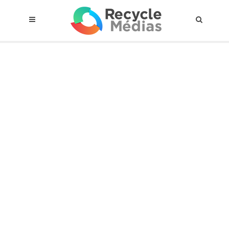
© 2017 RECYCLEMÉDIAS INC. TOUS DROITS RÉSERVÉS |
AVIS LEGAL
À propos du régime
Cadre Juridique
Qui est assujettis
Catégories de matières visées