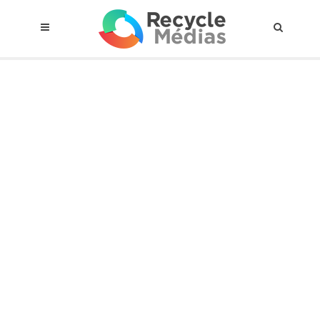
© 2017 RECYCLEMÉDIAS INC. TOUS DROITS RÉSERVÉS |
AVIS LEGAL
À propos du régime
Cadre Juridique
Qui est assujettis
Catégories de matières visées