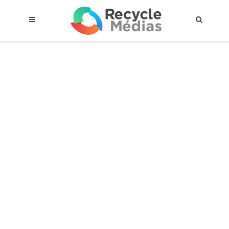
© 2017 RECYCLEMÉDIAS INC. TOUS DROITS RÉSERVÉS |
AVIS LEGAL
À propos du régime
Cadre Juridique
Qui est assujettis
Catégories de matières visées