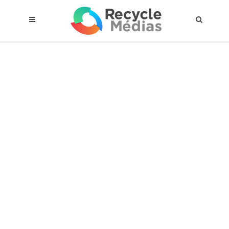
© 2017 RECYCLEMÉDIAS INC. TOUS DROITS RÉSERVÉS |
AVIS LEGAL
À propos du régime
Cadre Juridique
Qui est assujettis
Catégories de matières visées