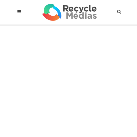
© 2017 RECYCLEMÉDIAS INC. TOUS DROITS RÉSERVÉS |
AVIS LEGAL
À propos du régime
Cadre Juridique
Qui est assujettis
Catégories de matières visées