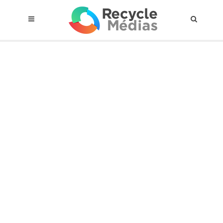
© 2017 RECYCLEMÉDIAS INC. TOUS DROITS RÉSERVÉS |
AVIS LEGAL
À propos du régime
Cadre Juridique
Qui est assujettis
Catégories de matières visées