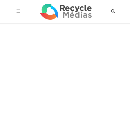
© 2017 RECYCLEMÉDIAS INC. TOUS DROITS RÉSERVÉS |
AVIS LEGAL
À propos du régime
Cadre Juridique
Qui est assujettis
Catégories de matières visées