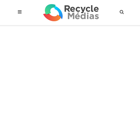
© 2017 RECYCLEMÉDIAS INC. TOUS DROITS RÉSERVÉS |
AVIS LEGAL
À propos du régime
Cadre Juridique
Qui est assujettis
Catégories de matières visées