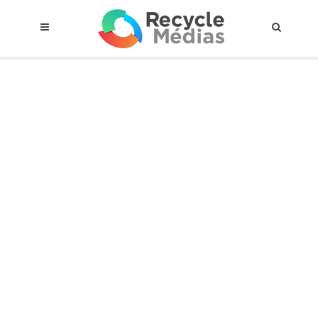
© 2017 RECYCLEMÉDIAS INC. TOUS DROITS RÉSERVÉS |
AVIS LEGAL
À propos du régime
Cadre Juridique
Qui est assujettis
Catégories de matières visées