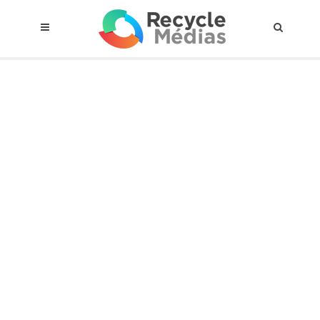
© 2017 RECYCLEMÉDIAS INC. TOUS DROITS RÉSERVÉS |
AVIS LEGAL
À propos du régime
Cadre Juridique
Qui est assujettis
Catégories de matières visées