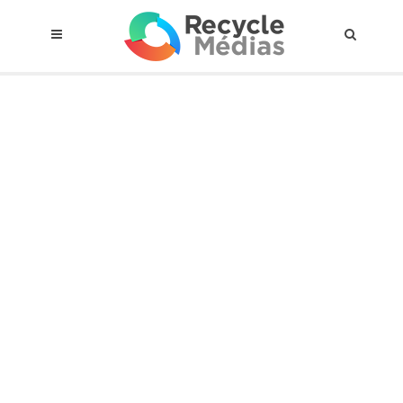
© 2017 RECYCLEMÉDIAS INC. TOUS DROITS RÉSERVÉS |
AVIS LEGAL
À propos du régime
Cadre Juridique
Qui est assujettis
Catégories de matières visées