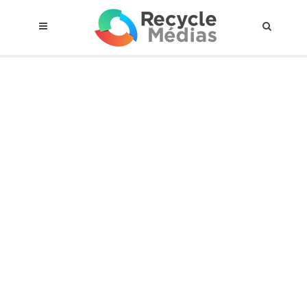
© 2017 RECYCLEMÉDIAS INC. TOUS DROITS RÉSERVÉS |
AVIS LEGAL
À propos du régime
Cadre Juridique
Qui est assujettis
Catégories de matières visées