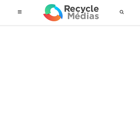
© 2017 RECYCLEMÉDIAS INC. TOUS DROITS RÉSERVÉS |
AVIS LEGAL
À propos du régime
Cadre Juridique
Qui est assujettis
Catégories de matières visées