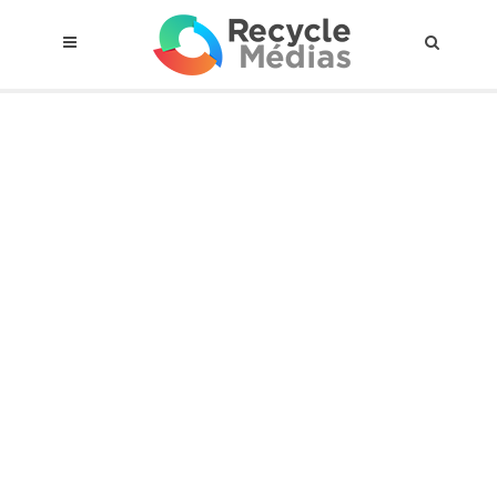
© 2017 RECYCLEMÉDIAS INC. TOUS DROITS RÉSERVÉS |
AVIS LEGAL
À propos du régime
Cadre Juridique
Qui est assujettis
Catégories de matières visées