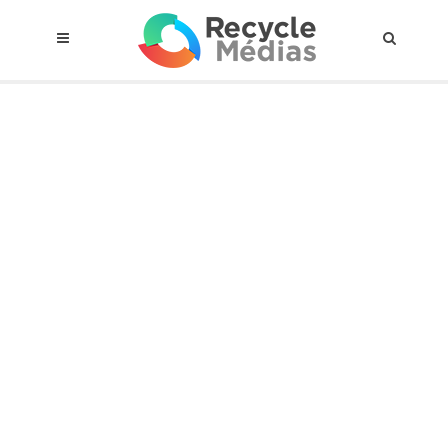
© 2017 RECYCLEMÉDIAS INC. TOUS DROITS RÉSERVÉS |
AVIS LEGAL
À propos du régime
Cadre Juridique
Qui est assujettis
Catégories de matières visées