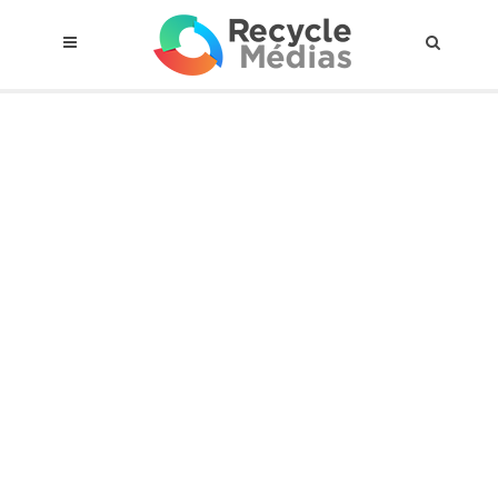
© 2017 RECYCLEMÉDIAS INC. TOUS DROITS RÉSERVÉS |
AVIS LEGAL
À propos du régime
Cadre Juridique
Qui est assujettis
Catégories de matières visées