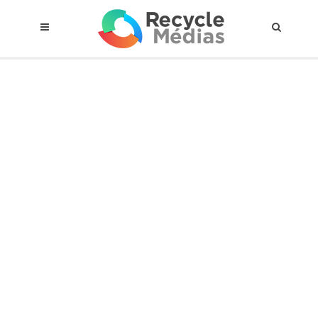
© 2017 RECYCLEMÉDIAS INC. TOUS DROITS RÉSERVÉS |
AVIS LEGAL
À propos du régime
Cadre Juridique
Qui est assujettis
Catégories de matières visées