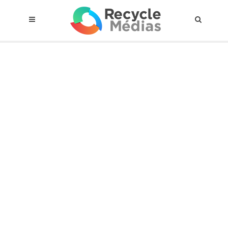
© 2017 RECYCLEMÉDIAS INC. TOUS DROITS RÉSERVÉS |
AVIS LEGAL
À propos du régime
Cadre Juridique
Qui est assujettis
Catégories de matières visées