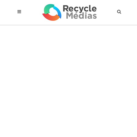
© 2017 RECYCLEMÉDIAS INC. TOUS DROITS RÉSERVÉS |
AVIS LEGAL
À propos du régime
Cadre Juridique
Qui est assujettis
Catégories de matières visées