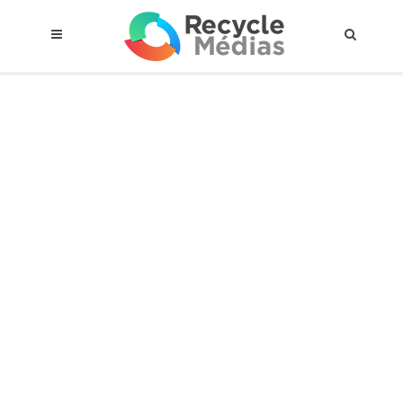
© 2017 RECYCLEMÉDIAS INC. TOUS DROITS RÉSERVÉS |
AVIS LEGAL
À propos du régime
Cadre Juridique
Qui est assujettis
Catégories de matières visées