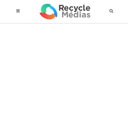
© 2017 RECYCLEMÉDIAS INC. TOUS DROITS RÉSERVÉS |
AVIS LEGAL
À propos du régime
Cadre Juridique
Qui est assujettis
Catégories de matières visées