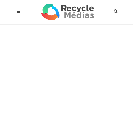
© 2017 RECYCLEMÉDIAS INC. TOUS DROITS RÉSERVÉS |
AVIS LEGAL
À propos du régime
Cadre Juridique
Qui est assujettis
Catégories de matières visées