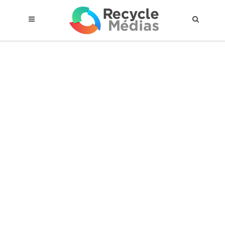
© 2017 RECYCLEMÉDIAS INC. TOUS DROITS RÉSERVÉS |
AVIS LEGAL
À propos du régime
Cadre Juridique
Qui est assujettis
Catégories de matières visées