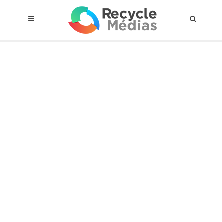
© 2017 RECYCLEMÉDIAS INC. TOUS DROITS RÉSERVÉS |
AVIS LEGAL
À propos du régime
Cadre Juridique
Qui est assujettis
Catégories de matières visées