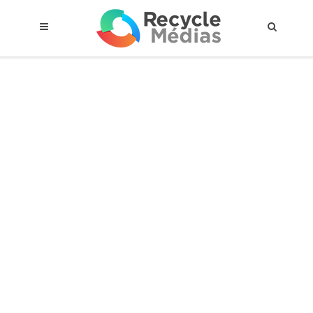
© 2017 RECYCLEMÉDIAS INC. TOUS DROITS RÉSERVÉS |
AVIS LEGAL
À propos du régime
Cadre Juridique
Qui est assujettis
Catégories de matières visées