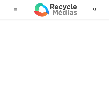
© 2017 RECYCLEMÉDIAS INC. TOUS DROITS RÉSERVÉS |
AVIS LEGAL
À propos du régime
Cadre Juridique
Qui est assujettis
Catégories de matières visées