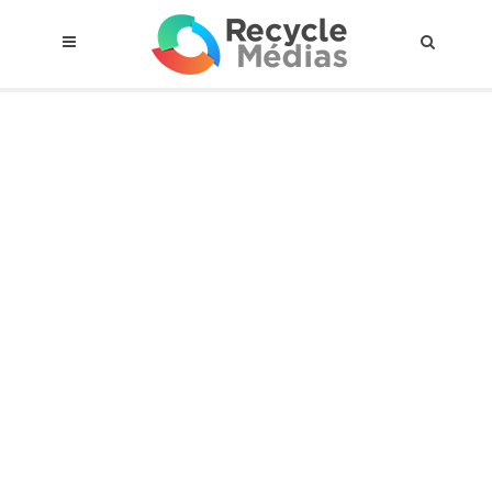
© 2017 RECYCLEMÉDIAS INC. TOUS DROITS RÉSERVÉS |
AVIS LEGAL
À propos du régime
Cadre Juridique
Qui est assujettis
Catégories de matières visées