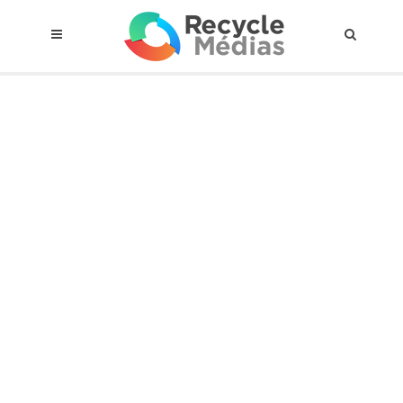
© 2017 RECYCLEMÉDIAS INC. TOUS DROITS RÉSERVÉS |
AVIS LEGAL
À propos du régime
Cadre Juridique
Qui est assujettis
Catégories de matières visées