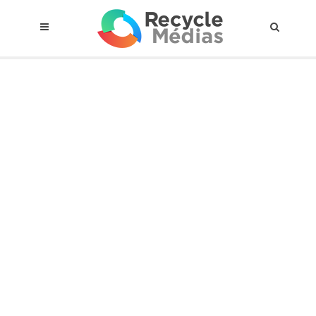
© 2017 RECYCLEMÉDIAS INC. TOUS DROITS RÉSERVÉS |
AVIS LEGAL
À propos du régime
Cadre Juridique
Qui est assujettis
Catégories de matières visées