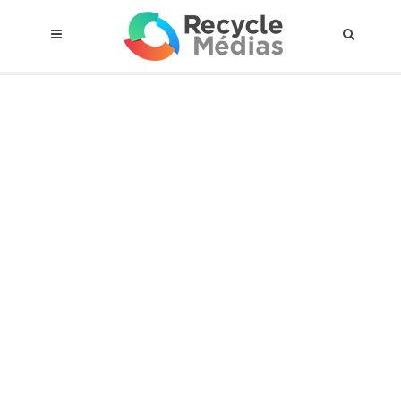
© 2017 RECYCLEMÉDIAS INC. TOUS DROITS RÉSERVÉS |
AVIS LEGAL
À propos du régime
Cadre Juridique
Qui est assujettis
Catégories de matières visées