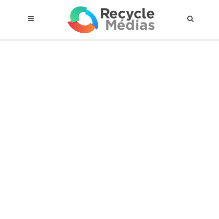
© 2017 RECYCLEMÉDIAS INC. TOUS DROITS RÉSERVÉS |
AVIS LEGAL
À propos du régime
Cadre Juridique
Qui est assujettis
Catégories de matières visées