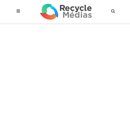
© 2017 RECYCLEMÉDIAS INC. TOUS DROITS RÉSERVÉS |
AVIS LEGAL
À propos du régime
Cadre Juridique
Qui est assujettis
Catégories de matières visées