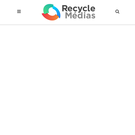
© 2017 RECYCLEMÉDIAS INC. TOUS DROITS RÉSERVÉS |
AVIS LEGAL
À propos du régime
Cadre Juridique
Qui est assujettis
Catégories de matières visées