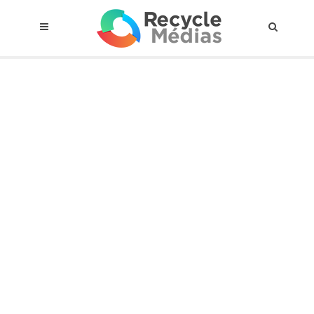
© 2017 RECYCLEMÉDIAS INC. TOUS DROITS RÉSERVÉS |
AVIS LEGAL
À propos du régime
Cadre Juridique
Qui est assujettis
Catégories de matières visées