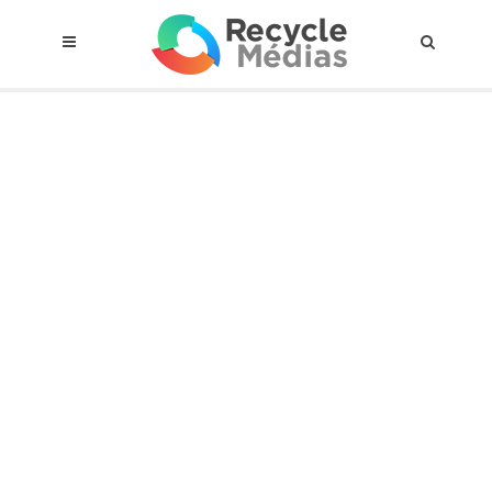
© 2017 RECYCLEMÉDIAS INC. TOUS DROITS RÉSERVÉS |
AVIS LEGAL
À propos du régime
Cadre Juridique
Qui est assujettis
Catégories de matières visées