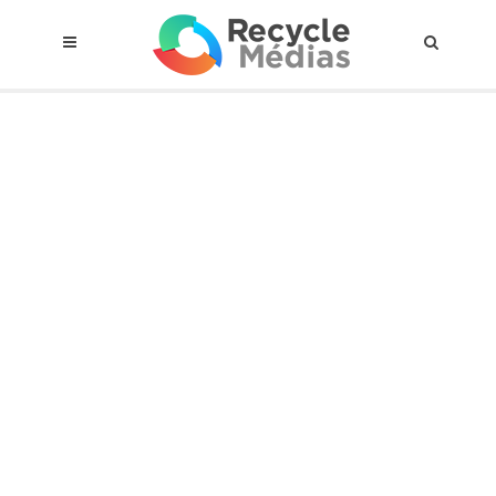
© 2017 RECYCLEMÉDIAS INC. TOUS DROITS RÉSERVÉS |
AVIS LEGAL
À propos du régime
Cadre Juridique
Qui est assujettis
Catégories de matières visées