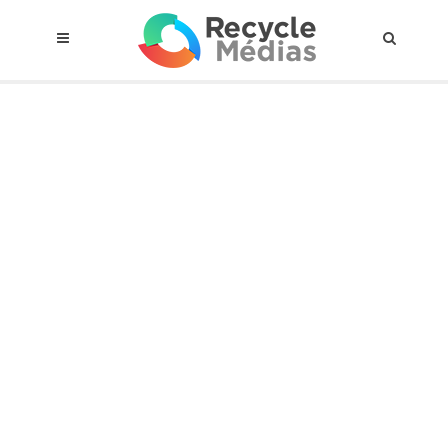
© 2017 RECYCLEMÉDIAS INC. TOUS DROITS RÉSERVÉS |
AVIS LEGAL
À propos du régime
Cadre Juridique
Qui est assujettis
Catégories de matières visées